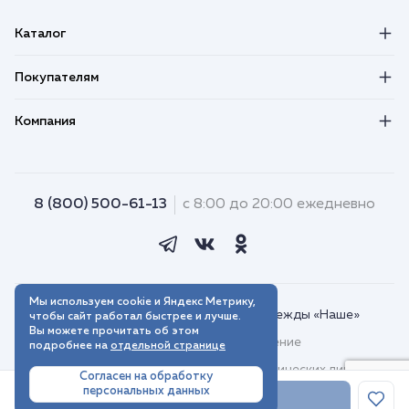
Каталог
Покупателям
Компания
8 (800) 500-61-13
с 8:00 до 20:00 ежедневно
Мы используем cookie и Яндекс Метрику,
© 2018–2026. Интернет-магазин одежды «Наше»
чтобы сайт работал быстрее и лучше.
Вы можете прочитать об этом
Пользовательское соглашение
подробнее на
отдельной странице
Договор присоединения для юридических лиц
Согласен на обработку
персональных данных
Политика обработки персональных данных
В корзину