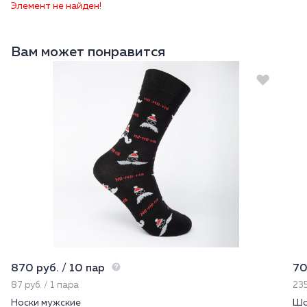
Элемент не найден!
Вам может понравится
870 руб. / 10 пар
70
87 руб. / 1 пара
235
Носки мужские
Шо