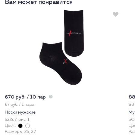
Вам может понравится
670 руб. / 10 пар
88
67 руб. / 1 пара
88 
Носки мужские
Му
522с7, рис. 1
5С4
Цвет:
Цв
Размеры: 25, 27
Раз